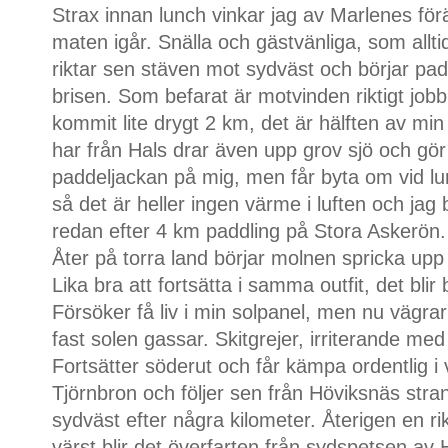
Strax innan lunch vinkar jag av Marlenes för
maten igår. Snälla och gästvänliga, som allti
riktar sen stäven mot sydväst och börjar pad
brisen. Som befarat är motvinden riktigt job
kommit lite drygt 2 km, det är hälften av mi
har från Hals drar även upp grov sjö och gör 
paddeljackan på mig, men får byta om vid lun
så det är heller ingen värme i luften och jag bö
redan efter 4 km paddling på Stora Askerön.
Åter på torra land börjar molnen spricka up
Lika bra att fortsätta i samma outfit, det blir
Försöker få liv i min solpanel, men nu vägrar
fast solen gassar. Skitgrejer, irriterande med
Fortsätter söderut och får kämpa ordentlig i 
Tjörnbron och följer sen från Höviksnäs str
sydväst efter några kilometer. Återigen en ri
värst blir det överfarten från sydspetsen av