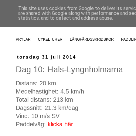
This site uses cookies from Google to deliver its servi
are shared with Google along with performance and secu
statistics, and to detect and address abuse.
PRYLAR
CYKELTURER
LÅNGFÄRDSSKRIDSKOR
PADDLI
torsdag 31 juli 2014
Dag 10: Hals-Lyngnholmarna
Distans: 20 km
Medelhastighet: 4.5 km/h
Total distans: 213 km
Dagssnitt: 21.3 km/dag
Vind: 10 m/s SV
Paddelväg:
klicka här