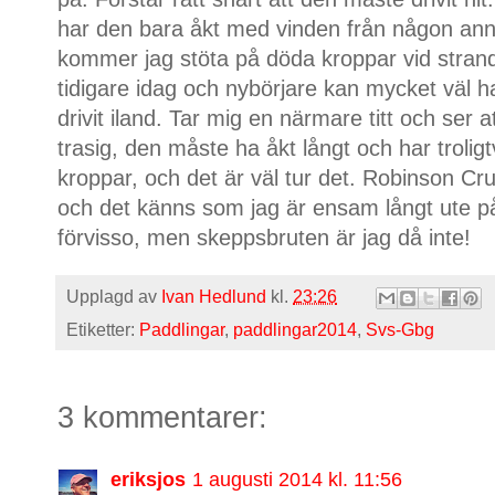
har den bara åkt med vinden från någon annan
kommer jag stöta på döda kroppar vid strand
tidigare idag och nybörjare kan mycket väl h
drivit iland. Tar mig en närmare titt och ser a
trasig, den måste ha åkt långt och har troligt
kroppar, och det är väl tur det. Robinson Cr
och det känns som jag är ensam långt ute på
förvisso, men skeppsbruten är jag då inte!
Upplagd av
Ivan Hedlund
kl.
23:26
Etiketter:
Paddlingar
,
paddlingar2014
,
Svs-Gbg
3 kommentarer:
eriksjos
1 augusti 2014 kl. 11:56