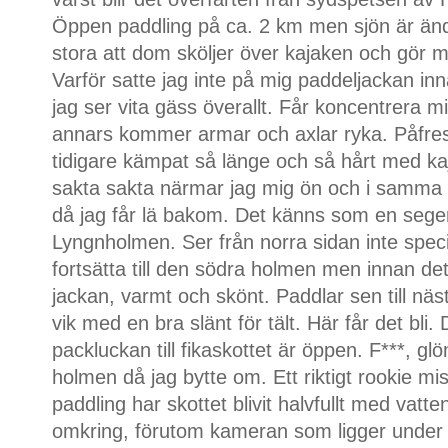
Öppen paddling på ca. 2 km men sjön är än
stora att dom sköljer över kajaken och gör
Varför satte jag inte på mig paddeljackan inn
jag ser vita gäss överallt. Får koncentrera mig
annars kommer armar och axlar ryka. Påfrest
tidigare kämpat så länge och så hårt med ka
sakta sakta närmar jag mig ön och i samma 
då jag får lä bakom. Det känns som en seger
Lyngnholmen. Ser från norra sidan inte speciell
fortsätta till den södra holmen men innan de
jackan, varmt och skönt. Paddlar sen till näst
vik med en bra slänt för tält. Här får det bli
packluckan till fikaskottet är öppen. F***, gl
holmen då jag bytte om. Ett riktigt rookie m
paddling har skottet blivit halvfullt med vatten
omkring, förutom kameran som ligger under