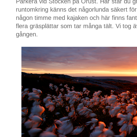
Parkera vid Stocken på Orust. Här står du g
runtomkring känns det någorlunda säkert för b
någon timme med kajaken och här finns fanta
flera gräsplättar som tar många tält. Vi tog 
gången.