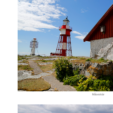
Måseskär