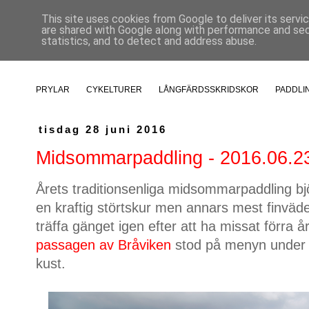
This site uses cookies from Google to deliver its servi
are shared with Google along with performance and secu
statistics, and to detect and address abuse.
PRYLAR
CYKELTURER
LÅNGFÄRDSSKRIDSKOR
PADDLI
tisdag 28 juni 2016
Midsommarpaddling - 2016.06.2
Årets traditionsenliga midsommarpaddling bjö
en kraftig störtskur men annars mest finväder
träffa gänget igen efter att ha missat förra
passagen av Bråviken
stod på menyn under 
kust.