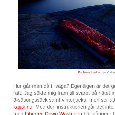
Bar himmel-natt
ute på Väder
Hur går man då tillväga? Egentligen är det 
rätt. Jag sökte mig fram till svaret på nätet
3-säsongssäck samt vinterjacka, men ser att
kajak.nu
. Med den instruktionen går det inte 
med
Fibertec Down Wash
den här gången. P