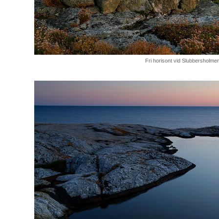
Fri horisont vid Slubbersholme