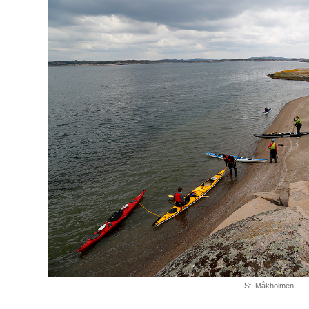
St. Måkholmen