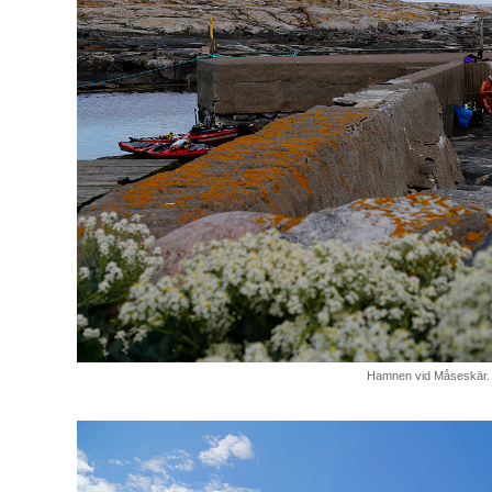
Hamnen vid Måseskär.