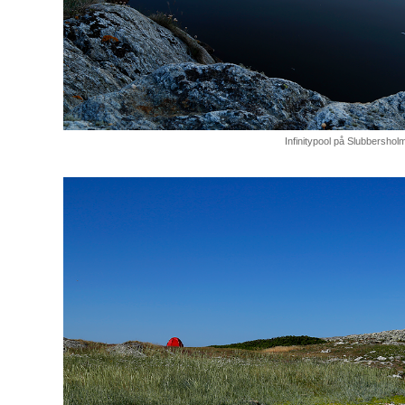
Infinitypool på Slubbershol