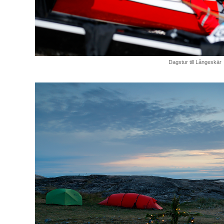
Dagstur till Långeskär