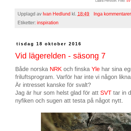
Laara Persson. Foto:
SV
Upplagd av
Ivan Hedlund
kl.
18:49
Inga kommentarer
Etiketter:
inspiration
tisdag 18 oktober 2016
Vid lägerelden - säsong 7
Både norska
NRK
och finska
Yle
har sina e
friluftsprogram. Varför har inte vi någon li
Är intresset kanske för svalt?
Jag är hur som helst glad för att
SVT
tar in 
nyfiken och sugen att testa på något nytt.