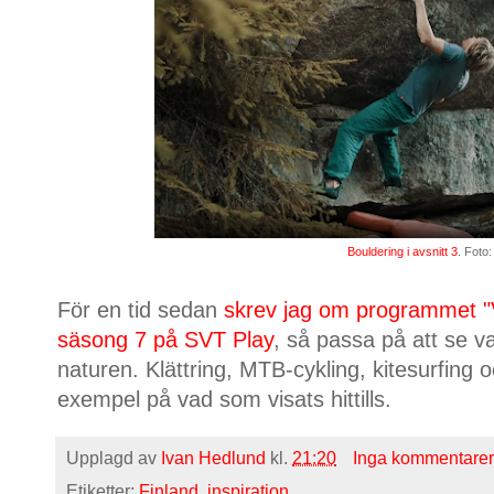
Bouldering i avsnitt 3
. Foto
För en tid sedan
skrev jag om programmet "V
säsong 7 på SVT Play
, så passa på att se v
naturen. Klättring, MTB-cykling, kitesurfing 
exempel på vad som visats hittills.
Upplagd av
Ivan Hedlund
kl.
21:20
Inga kommentarer
Etiketter:
Finland
,
inspiration