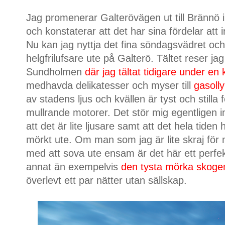
Jag promenerar Galterövägen ut till Brännö i 
och konstaterar att det har sina fördelar at
Nu kan jag nyttja det fina söndagsvädret oc
helgfrilufsare ute på Galterö. Tältet reser jag
Sundholmen
där jag tältat tidigare under en 
medhavda delikatesser och myser till
gasoll
av stadens ljus och kvällen är tyst och stilla
mullrande motorer. Det stör mig egentligen 
att det är lite ljusare samt att det hela tide
mörkt ute. Om man som jag är lite skraj för
med att sova ute ensam är det här ett perfekt
annat än exempelvis
den tysta mörka skogen
överlevt ett par nätter utan sällskap.