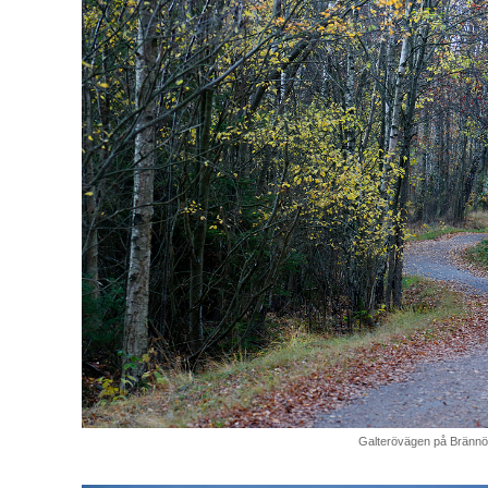
Galterövägen på Brännö