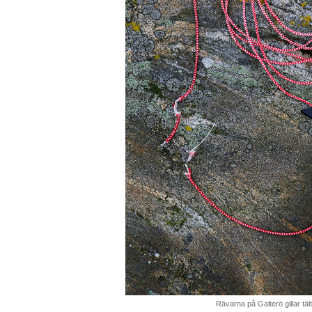
Rävarna på Galterö gillar tältl