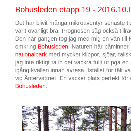
Bohusleden etapp 19 - 2016.10.
Det har blivit många mikroäventyr senaste t
varit ovanligt bra. Prognosen såg också tillrä
Den här gången tog jag med mig en vän till K
omkring
Bohusleden
. Naturen här påminner
nationalpark
med mycket klippor, sjöar, tall
jag inte riktigt ta in det vackra fullt ut pga e
igång kvällen innan avresa. Istället för tält va
vid Äntervattnet. En vacker plats perfekt fö
Bohusleden
.