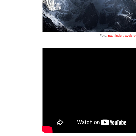
Foto:
pathfindertravels.s