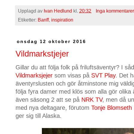
Upplagd av
Ivan Hedlund
kl.
20:32
Inga kommentarer
Etiketter:
Banff
,
inspiration
onsdag 12 oktober 2016
Vildmarkstjejer
Gillar du att följa folk på friluftsäventyr? I 
Vildmarksjejer
som visas på
SVT Play
. Det 
äventyrslusten och gör åtminstone mig väldigt
följa fyra damer med klös som alla gör olika äv
även säsong 2 att se på
NRK TV
, men då u
med nya deltagare, förutom
Tonje Blomseth
ger sig till Alaska.