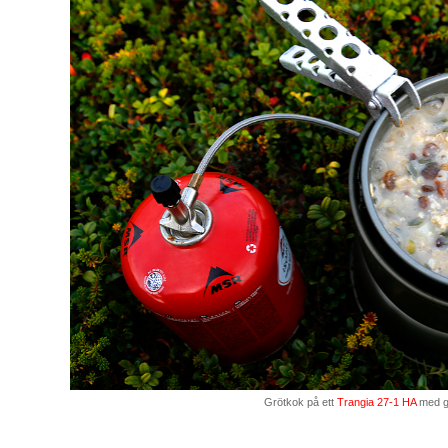
Grötkok på ett
Trangia 27-1 HA
med g