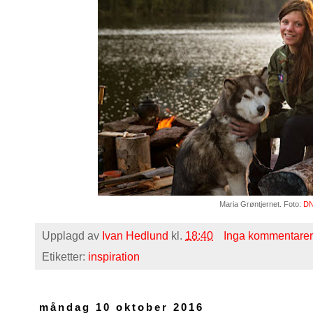
Maria Grøntjernet. Foto:
DN
Upplagd av
Ivan Hedlund
kl.
18:40
Inga kommentarer
Etiketter:
inspiration
måndag 10 oktober 2016