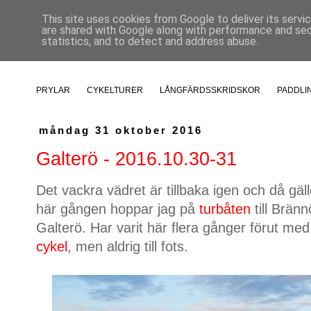
This site uses cookies from Google to deliver its servi
are shared with Google along with performance and secu
statistics, and to detect and address abuse.
PRYLAR
CYKELTURER
LÅNGFÄRDSSKRIDSKOR
PADDLI
måndag 31 oktober 2016
Galterö - 2016.10.30-31
Det vackra vädret är tillbaka igen och då gäll
här gången hoppar jag på
turbåten
till Bränn
Galterö. Har varit här flera gånger förut me
cykel
, men aldrig till fots.