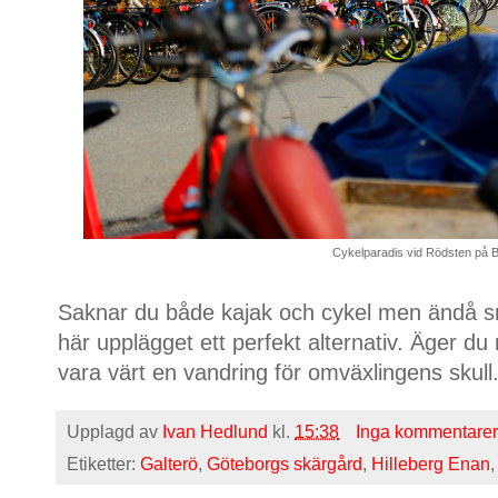
Cykelparadis vid Rödsten på 
Saknar du både kajak och cykel men ändå sna
här upplägget ett perfekt alternativ. Äger du
vara värt en vandring för omväxlingens skull
Upplagd av
Ivan Hedlund
kl.
15:38
Inga kommentarer
Etiketter:
Galterö
,
Göteborgs skärgård
,
Hilleberg Enan