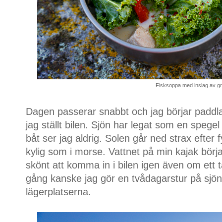
Fisksoppa med inslag av gr
Dagen passerar snabbt och jag börjar paddl
jag ställt bilen. Sjön har legat som en spege
båt ser jag aldrig. Solen går ned strax efter fy
kylig som i morse. Vattnet på min kajak börjar t
skönt att komma in i bilen igen även om ett t
gång kanske jag gör en tvådagarstur på sjön, 
lägerplatserna.