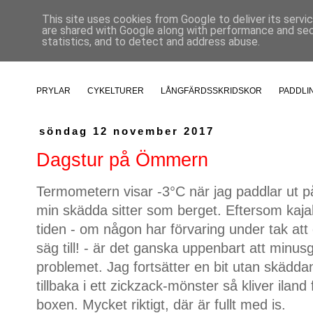
This site uses cookies from Google to deliver its servi
are shared with Google along with performance and secu
statistics, and to detect and address abuse.
PRYLAR
CYKELTURER
LÅNGFÄRDSSKRIDSKOR
PADDLI
söndag 12 november 2017
Dagstur på Ömmern
Termometern visar -3°C när jag paddlar ut p
min skädda sitter som berget. Eftersom kaj
tiden - om någon har förvaring under tak at
säg till! - är det ganska uppenbart att minusg
problemet. Jag fortsätter en bit utan skädd
tillbaka i ett zickzack-mönster så kliver ilan
boxen. Mycket riktigt, där är fullt med is.