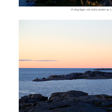
Vi slog läger vid södra änden av 