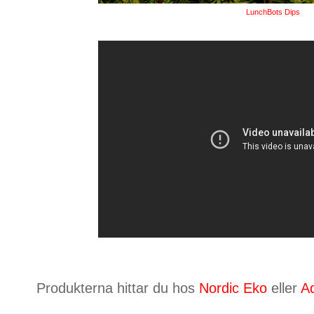
LunchBots Dips
Produkterna hittar du hos
Nordic Eko
eller
A