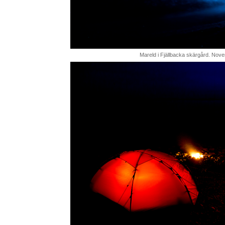
Mareld i Fjällbacka skärgård. Nov