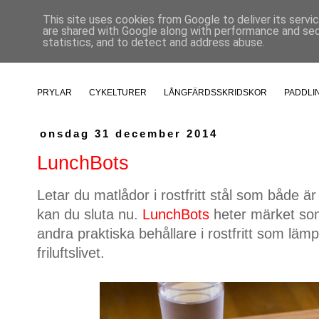
This site uses cookies from Google to deliver its servi
are shared with Google along with performance and secu
statistics, and to detect and address abuse.
PRYLAR
CYKELTURER
LÅNGFÄRDSSKRIDSKOR
PADDLI
onsdag 31 december 2014
LunchBots
Letar du matlådor i rostfritt stål som både ä
kan du sluta nu.
LunchBots
heter märket som 
andra praktiska behållare i rostfritt som lämpa
friluftslivet.