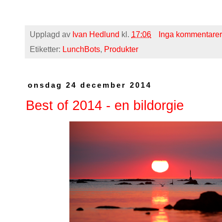
Upplagd av
Ivan Hedlund
kl.
17:06
Inga kommentarer
Etiketter:
LunchBots
,
Produkter
onsdag 24 december 2014
Best of 2014 - en bildorgie