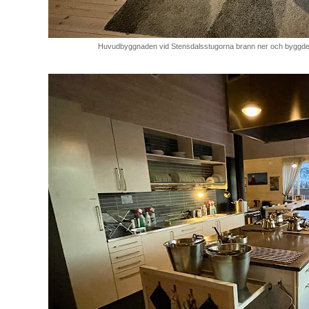
Huvudbyggnaden vid Stensdalsstugorna brann ner och byggdes 