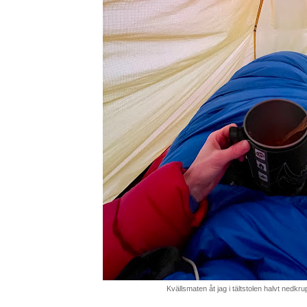
Kvällsmaten åt jag i tältstolen halvt nedkr