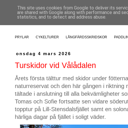
This site uses cookies from Google to deliver its servi
are shared with Google along with performance and secu
statistics, and to detect and address abuse.
PRYLAR
CYKELTURER
LÅNGFÄRDSSKRIDSKOR
PADDLI
onsdag 4 mars 2026
Turskidor vid Vålådalen
Årets första tälttur med skidor under fötterna
naturreservat och den här gången i riktning
tältade i anslutning till alla bekvämligheter
Tomas och Sofie fortsatte sen vidare söder
topptur på Lill-Stensdalsfjället samt en solo
härliga dagar på fjället i soligt väder.