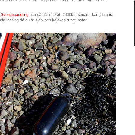
 Sverigepaddling
och så här efteråt, 2400km senare, kan jag bara
dig lösning då du är själv och kajaken tungt lastad.