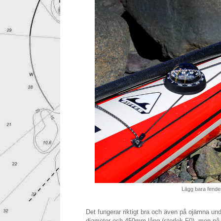
Lägg bara fender
Det fungerar riktigt bra och även på ojämna u
diameter och 450mm lång (storlek F0), men på a