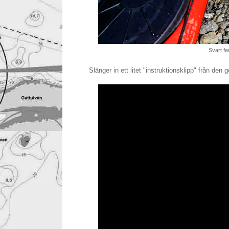
Svart fe
Slänger in ett litet "instruktionsklipp" från den