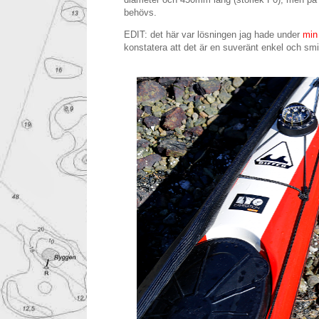
behövs.
EDIT: det här var lösningen jag hade under
min
konstatera att det är en suveränt enkel och smi