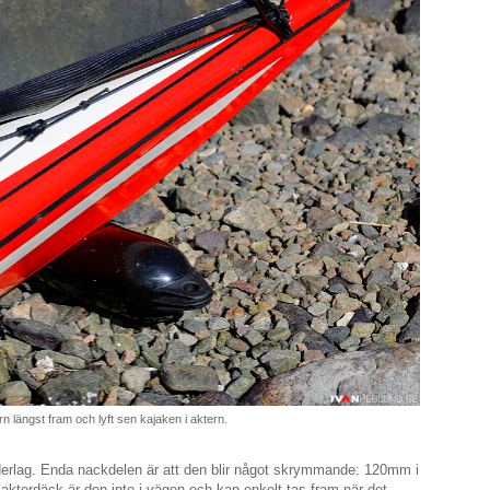
n längst fram och lyft sen kajaken i aktern.
nderlag. Enda nackdelen är att den blir något skrymmande: 120mm i
kterdäck är den inte i vägen och kan enkelt tas fram när det