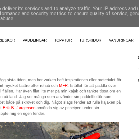
deliver its services and to analyze traffic. Your IP address and
formance and security metrics to ensure quality of service, ge
 abuse.
RIDSKOR
PADDLINGAR
TOPPTUR
TURSKIDOR
VANDRINGAR
ägg sista tiden, men har varken haft inspirationen eller materialet för
lart mycket bättre efter rehab och
MFR
. Istället för att paddla över
 fjällen. Har även filat lite mer på min kajak och tänkte tipsa om en
åten på land. Jag ser många som använder sin paddelflottör som
et både på skrovet och dig. Något slags fender att rulla kajaken på
tt
Erik B. Jørgensen
använda sig av principen under sin
öpte mig en egen fender.