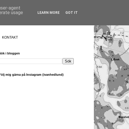
 user-agent
nerate usage
LEARN MORE
GOT IT
KONTAKT
Sök i bloggen
Följ mig gärna på Instagram (ivanhedlund)