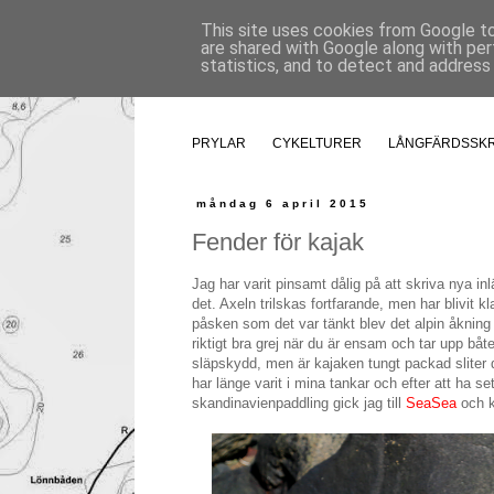
This site uses cookies from Google to 
are shared with Google along with per
statistics, and to detect and address
PRYLAR
CYKELTURER
LÅNGFÄRDSSK
måndag 6 april 2015
Fender för kajak
Jag har varit pinsamt dålig på att skriva nya inl
det. Axeln trilskas fortfarande, men har blivit k
påsken som det var tänkt blev det alpin åkning i
riktigt bra grej när du är ensam och tar upp b
släpskydd, men är kajaken tungt packad sliter d
har länge varit i mina tankar och efter att ha se
skandinavienpaddling gick jag till
SeaSea
och k