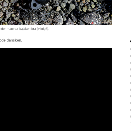
nder matchar kajaken bra (viktigt!).
 gode dansken.