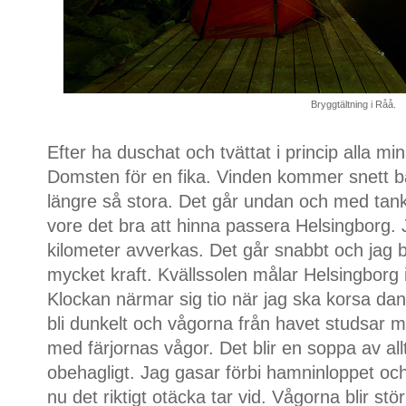
Bryggtältning i Råå.
Efter ha duschat och tvättat i princip alla mina
Domsten för en fika. Vinden kommer snett ba
längre så stora. Det går undan och med tan
vore det bra att hinna passera Helsingborg. 
kilometer avverkas. Det går snabbt och jag be
mycket kraft. Kvällssolen målar Helsingborg i 
Klockan närmar sig tio när jag ska korsa dan
bli dunkelt och vågorna från havet studsar m
med färjornas vågor. Det blir en soppa av all
obehagligt. Jag gasar förbi hamninloppet oc
nu det riktigt otäcka tar vid. Vågorna blir st