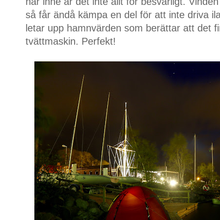
här inne är det inte allt för besvärligt. Vinde
så får ändå kämpa en del för att inte driva il
letar upp hamnvärden som berättar att det 
tvättmaskin. Perfekt!