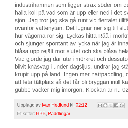
industrihamnen som ligger strax söder om de
hålla koll på vad som är upp eller ned i det 
sjön. Jag tror jag ska gå runt vid flertalet till
ovanför vattenytan. Det lugnar ner sig till slu
hur vågorna rör sig. Lyckas hitta Råå i mörk
och sjunger spontant av lycka när jag är inna
blåsa upp rejält mot slutet och ska blåsa h
Vad gjorde jag där ute i mörkret och dessut
blivit knäsvag i under dagsljus, undrar jag st
krupit upp på land. Ingen mer nattpaddling, de
att leta tältplats så det får bli bryggan intil
gubbe väcker mig imorgon. Klockan är nu 02
Upplagd av
Ivan Hedlund
kl.
02:12
Etiketter:
HBB
,
Paddlingar