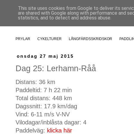
This site uses cookies from Google to deliver its servi
are shared with Google along with performance and secu
statistics, and to detect and address abuse.
PRYLAR
CYKELTURER
LÅNGFÄRDSSKRIDSKOR
PADDLI
onsdag 27 maj 2015
Dag 25: Lerhamn-Råå
Distans: 36 km
Paddeltid: 7 h 22 min
Total distans: 448 km
Dagssnitt: 17.9 km/dag
Vind: 6-11 m/s V-NV
Vilodagar/inblåsta dagar: 4
Paddelväg:
klicka här