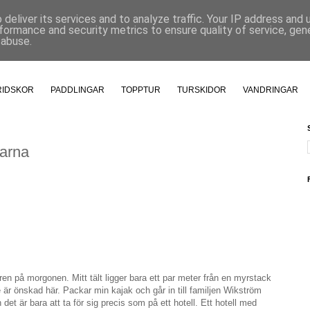
deliver its services and to analyze traffic. Your IP address and
formance and security metrics to ensure quality of service, ge
 abuse.
RIDSKOR
PADDLINGAR
TOPPTUR
TURSKIDOR
VANDRINGAR
arna
ren på morgonen. Mitt tält ligger bara ett par meter från en myrstack
te är önskad här. Packar min kajak och går in till familjen Wikström
det är bara att ta för sig precis som på ett hotell. Ett hotell med