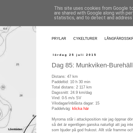
This site uses cookies from Google to 
are shared with Google along with per
statistics, and to detect and address
PRYLAR
CYKELTURER
LÅNGFÄRDSSK
lördag 25 juli 2015
Dag 85: Munkviken-Burehäll
Distans: 47 km
Paddeltid: 10 h 30 min
Total distans: 2 117 km
Dagssnitt: 24.9 km/dag
Vind: 0-5 m/s SV
Vilodagar/inblåsta dagar: 15
Paddelväg:
klicka här
Myrorna står i attackposition när jag öppnar dör
så det är egentligen ganska naturligt att jag in
som bjuder på god frukost. Allt står framme och 