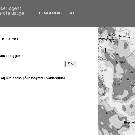
 user-agent
nerate usage
LEARN MORE
GOT IT
KONTAKT
Sök i bloggen
Följ mig gärna på Instagram (ivanhedlund)