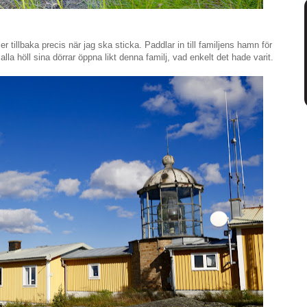
tillbaka precis när jag ska sticka. Paddlar in till familjens hamn för
alla höll sina dörrar öppna likt denna familj, vad enkelt det hade varit.