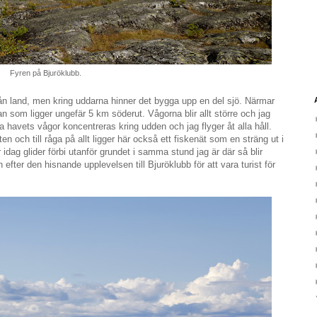
Fyren på Bjuröklubb.
ån land, men kring uddarna hinner det bygga upp en del sjö. Närmar
 som ligger ungefär 5 km söderut. Vågorna blir allt större och jag
a havets vågor koncentreras kring udden och jag flyger åt alla håll.
n och till råga på allt ligger här också ett fiskenät som en sträng ut i
idag glider förbi utanför grundet i samma stund jag är där så blir
 efter den hisnande upplevelsen till Bjuröklubb för att vara turist för