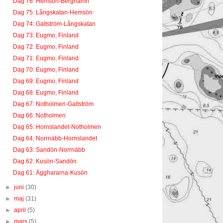
Dag 76: Hemsön-Berghamn
Dag 75: Långskatan-Hemsön
Dag 74: Galtström-Långskatan
Dag 73: Eugmo, Finland
Dag 72: Eugmo, Finland
Dag 71: Eugmo, Finland
Dag 70: Eugmo, Finland
Dag 69: Eugmo, Finland
Dag 68: Eugmo, Finland
Dag 67: Notholmen-Galtström
Dag 66: Notholmen
Dag 65: Hornslandet-Notholmen
Dag 64: Norrnäbb-Hornslandet
Dag 63: Sandön-Norrnäbb
Dag 62: Kusön-Sandön
Dag 61: Ägghararna-Kusön
►
juni
(30)
►
maj
(31)
►
april
(5)
►
mars
(5)