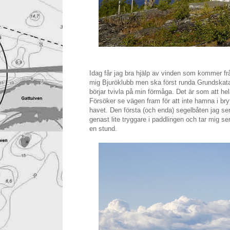
Idag får jag bra hjälp av vinden som kommer fr
mig Bjuröklubb men ska först runda Grundskatan
börjar tvivla på min förmåga. Det är som att hel
Försöker se vägen fram för att inte hamna i bryte
havet. Den första (och enda) segelbåten jag ser 
genast lite tryggare i paddlingen och tar mig sen
en stund.