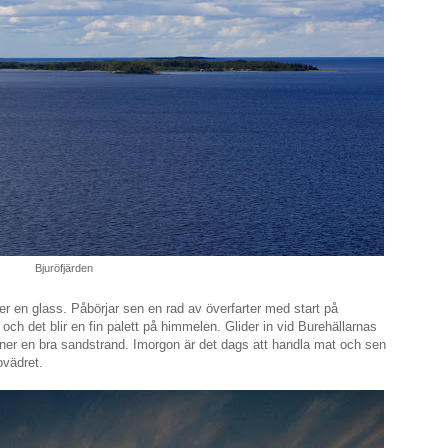
Bjuröfjärden
r en glass. Påbörjar sen en rad av överfarter med start på
 och det blir en fin palett på himmelen. Glider in vid Burehällarnas
inner en bra sandstrand. Imorgon är det dags att handla mat och sen
ovädret.