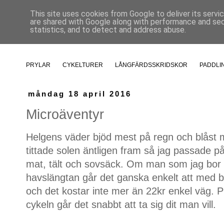
This site uses cookies from Google to deliver its servi
are shared with Google along with performance and secu
statistics, and to detect and address abuse.
PRYLAR
CYKELTURER
LÅNGFÄRDSSKRIDSKOR
PADDLI
måndag 18 april 2016
Microäventyr
Helgens väder bjöd mest på regn och blåst
tittade solen äntligen fram så jag passade 
mat, tält och sovsäck. Om man som jag bor c
havslängtan går det ganska enkelt att med bå
och det kostar inte mer än 22kr enkel väg.
cykeln går det snabbt att ta sig dit man vill.