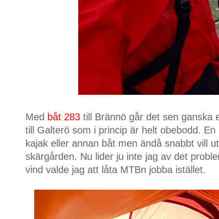
Med
båt 283
till Brännö går det sen ganska e
till Galterö som i princip är helt obebodd. E
kajak eller annan båt men ändå snabbt vill ut t
skärgården. Nu lider ju inte jag av det pro
vind valde jag att låta MTBn jobba istället.