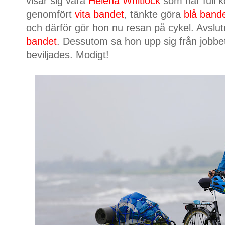
visar sig vara
Helena Whitlock
som har full k
genomfört
vita bandet
, tänkte göra
blå band
och därför gör hon nu resan på cykel. Avslut
bandet
. Dessutom sa hon upp sig från jobbet 
beviljades. Modigt!