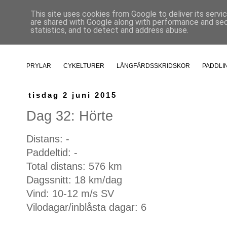
This site uses cookies from Google to deliver its servi
are shared with Google along with performance and secu
statistics, and to detect and address abuse.
PRYLAR
CYKELTURER
LÅNGFÄRDSSKRIDSKOR
PADDLI
tisdag 2 juni 2015
Dag 32: Hörte
Distans: -
Paddeltid: -
Total distans: 576 km
Dagssnitt: 18 km/dag
Vind: 10-12 m/s SV
Vilodagar/inblåsta dagar: 6