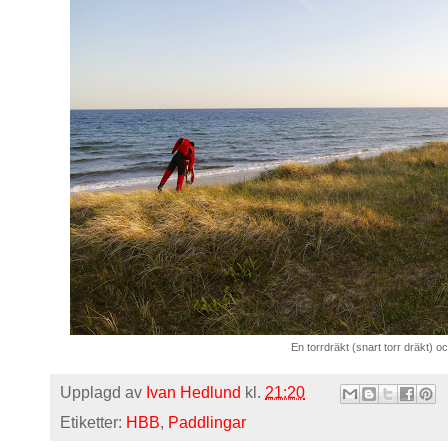
En torrdräkt (snart torr dräkt) och
Upplagd av
Ivan Hedlund
kl.
21:20
Etiketter:
HBB
,
Paddlingar