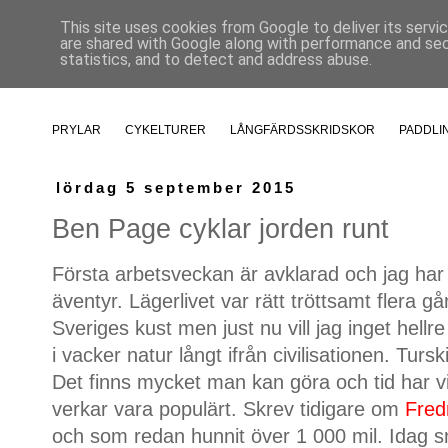
This site uses cookies from Google to deliver its servi
are shared with Google along with performance and secu
statistics, and to detect and address abuse.
PRYLAR
CYKELTURER
LÅNGFÄRDSSKRIDSKOR
PADDLI
lördag 5 september 2015
Ben Page cyklar jorden runt
Första arbetsveckan är avklarad och jag har 
äventyr. Lägerlivet var rätt tröttsamt flera 
Sveriges kust men just nu vill jag inget hellre 
i vacker natur långt ifrån civilisationen. Turs
Det finns mycket man kan göra och tid har vi
verkar vara populärt. Skrev tidigare om
Fred
och som redan hunnit över 1 000 mil. Idag 